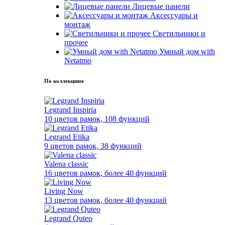
Лицевые панели
Аксессуары и
монтаж
Светильники и
прочее
Умный дом with
Netatmo
По коллекциям
Legrand Inspiria
10 цветов рамок, 108 функций
Legrand Etika
9 цветов рамок, 38 функций
Valena classic
16 цветов рамок, более 40 функций
Living Now
13 цветов рамок, более 40 функций
Legrand Quteo