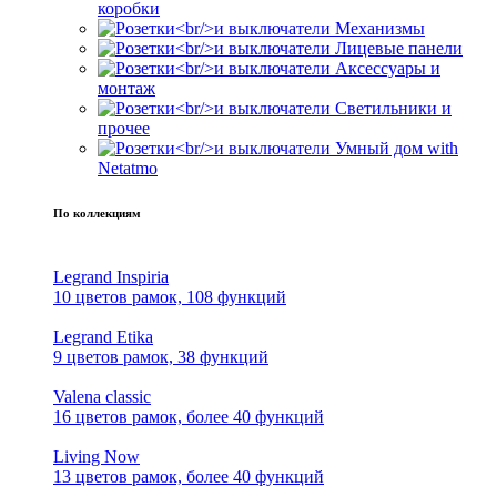
коробки
Механизмы
Лицевые панели
Аксессуары и
монтаж
Светильники и
прочее
Умный дом with
Netatmo
По коллекциям
Legrand Inspiria
10 цветов рамок, 108 функций
Legrand Etika
9 цветов рамок, 38 функций
Valena classic
16 цветов рамок, более 40 функций
Living Now
13 цветов рамок, более 40 функций