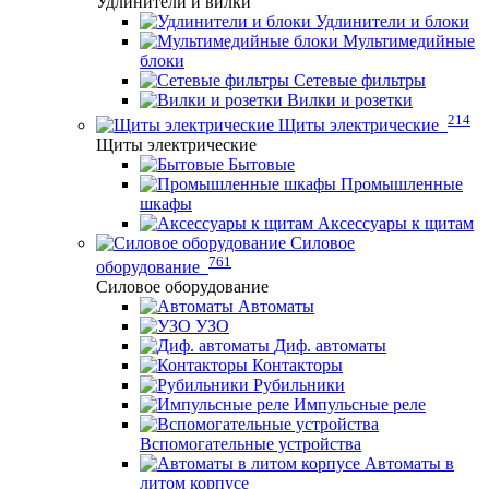
Удлинители и вилки
Удлинители и блоки
Мультимедийные
блоки
Сетевые фильтры
Вилки и розетки
214
Щиты электрические
Щиты электрические
Бытовые
Промышленные
шкафы
Аксессуары к щитам
Силовое
761
оборудование
Силовое оборудование
Автоматы
УЗО
Диф. автоматы
Контакторы
Рубильники
Импульсные реле
Вспомогательные устройства
Автоматы в
литом корпусе