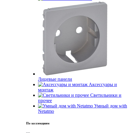
Лицевые панели
Аксессуары и
монтаж
Светильники и
прочее
Умный дом with
Netatmo
По коллекциям