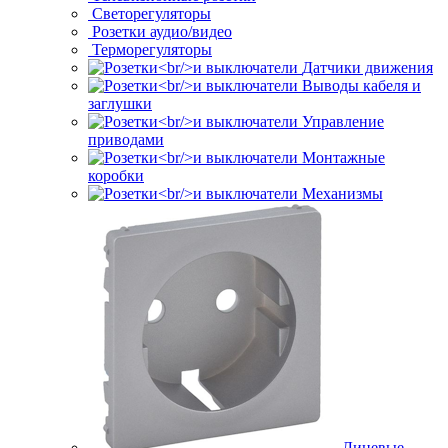
Светорегуляторы
Розетки аудио/видео
Терморегуляторы
Датчики движения
Выводы кабеля и
заглушки
Управление
приводами
Монтажные
коробки
Механизмы
Лицевые