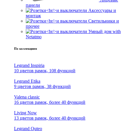
панели
Аксессуары и
монтаж
Светильники и
прочее
Умный дом with
Netatmo
По коллекциям
Legrand Inspiria
10 цветов рамок, 108 функций
Legrand Etika
9 цветов рамок, 38 функций
Valena classic
16 цветов рамок, более 40 функций
Living Now
13 цветов рамок, более 40 функций
Legrand Quteo