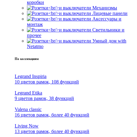
коробки
Механизмы
Лицевые панели
Аксессуары и
монтаж
Светильники и
прочее
Умный дом with
Netatmo
По коллекциям
Legrand Inspiria
10 цветов рамок, 108 функций
Legrand Etika
9 цветов рамок, 38 функций
Valena classic
16 цветов рамок, более 40 функций
Living Now
13 цветов рамок, более 40 функций