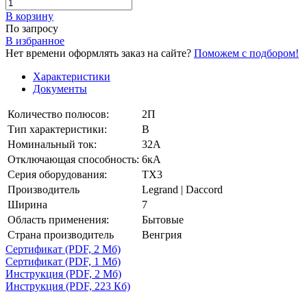
В корзинy
По запросу
В избранное
Нет времени оформлять заказ на сайте?
Поможем с подбором!
Характеристики
Документы
Количество полюсов:
2П
Тип характеристики:
B
Номинальный ток:
32А
Отключающая способность:
6кА
Серия оборудования:
TX3
Производитель
Legrand | Daccord
Ширина
7
Область применения:
Бытовые
Страна производитель
Венгрия
Сертификат
(PDF, 2 Мб)
Сертификат
(PDF, 1 Мб)
Инструкция
(PDF, 2 Мб)
Инструкция
(PDF, 223 Кб)