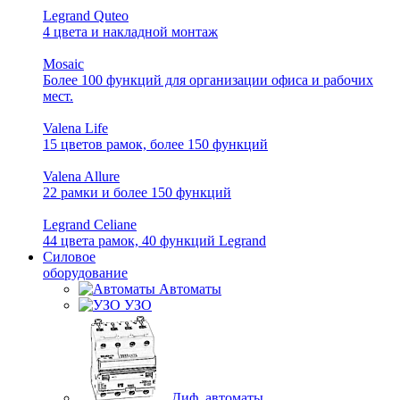
Legrand Quteo
4 цвета и накладной монтаж
Mosaic
Более 100 функций для организации офиса и рабочих
мест.
Valena Life
15 цветов рамок, более 150 функций
Valena Allure
22 рамки и более 150 функций
Legrand Celiane
44 цвета рамок, 40 функций Legrand
Силовое
оборудование
Автоматы
УЗО
Диф. автоматы