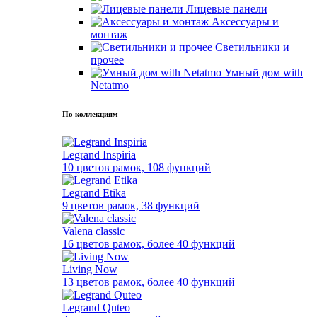
Лицевые панели
Аксессуары и
монтаж
Светильники и
прочее
Умный дом with
Netatmo
По коллекциям
Legrand Inspiria
10 цветов рамок, 108 функций
Legrand Etika
9 цветов рамок, 38 функций
Valena classic
16 цветов рамок, более 40 функций
Living Now
13 цветов рамок, более 40 функций
Legrand Quteo