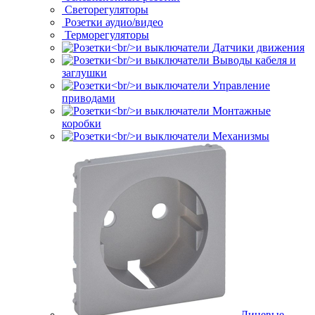
Светорегуляторы
Розетки аудио/видео
Терморегуляторы
Датчики движения
Выводы кабеля и
заглушки
Управление
приводами
Монтажные
коробки
Механизмы
Лицевые