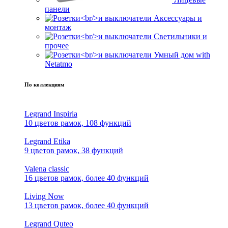
панели
Аксессуары и
монтаж
Светильники и
прочее
Умный дом with
Netatmo
По коллекциям
Legrand Inspiria
10 цветов рамок, 108 функций
Legrand Etika
9 цветов рамок, 38 функций
Valena classic
16 цветов рамок, более 40 функций
Living Now
13 цветов рамок, более 40 функций
Legrand Quteo