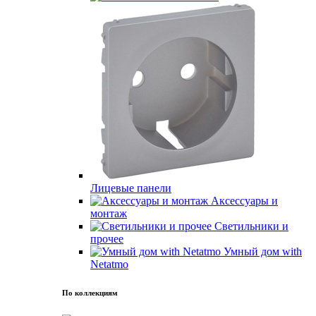
Лицевые панели
Аксессуары и
монтаж
Светильники и
прочее
Умный дом with
Netatmo
По коллекциям