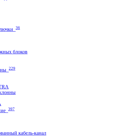
36
 лючки
жных блоков
229
нны
ETRA
клонны
A
397
ние
ванный кабель-канал