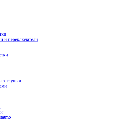
тки
и и переключатели
етки
и заглушки
ами
ж
ее
tatmo