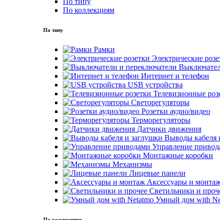
По типу
По коллекциям
По типу
Рамки
Электрические розе
Выключател
Интернет и телефон
USB устройства
Телевизионные роз
Светорегуляторы
Розетки аудио/видео
Терморегуляторы
Датчики движения
Выводы кабеля 
Управление привод
Монтажные коробки
Механизмы
Лицевые панели
Аксессуары и монта
Светильники и проч
Умный дом with Ne
По коллекциям