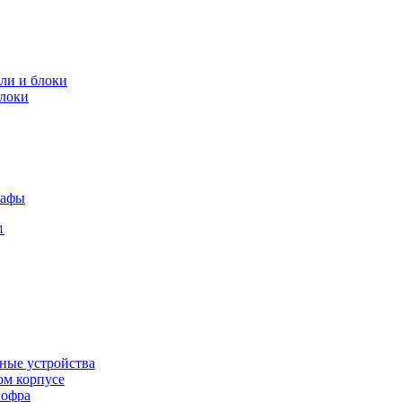
ли и блоки
локи
кафы
1
ные устройства
ом корпусе
гофра