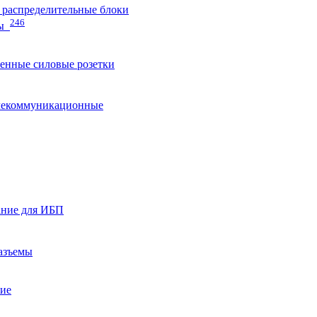
распределительные блоки
246
ы
нные силовые розетки
лекоммуникационные
ание для ИБП
азъемы
ние