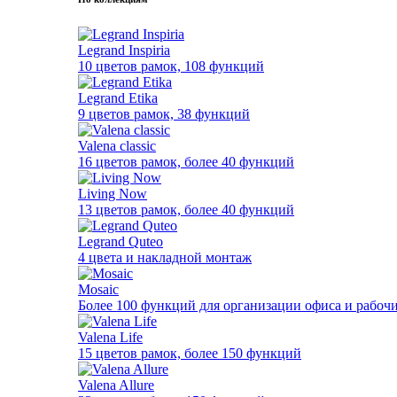
Legrand Inspiria
10 цветов рамок, 108 функций
Legrand Etika
9 цветов рамок, 38 функций
Valena classic
16 цветов рамок, более 40 функций
Living Now
13 цветов рамок, более 40 функций
Legrand Quteo
4 цвета и накладной монтаж
Mosaic
Более 100 функций для организации офиса и рабочи
Valena Life
15 цветов рамок, более 150 функций
Valena Allure