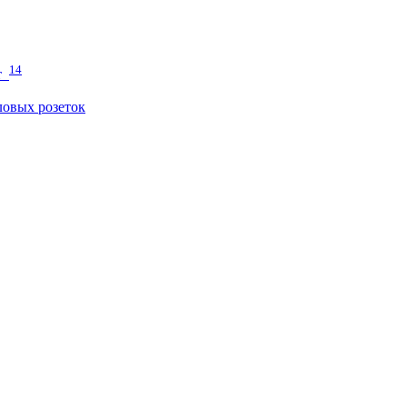
14
т
овых розеток