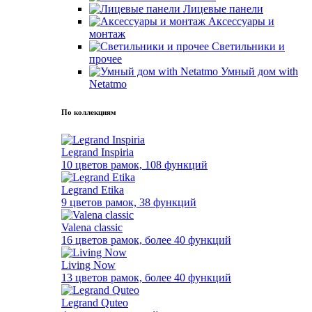
Лицевые панели
Аксессуары и
монтаж
Светильники и
прочее
Умный дом with
Netatmo
По коллекциям
Legrand Inspiria
10 цветов рамок, 108 функций
Legrand Etika
9 цветов рамок, 38 функций
Valena classic
16 цветов рамок, более 40 функций
Living Now
13 цветов рамок, более 40 функций
Legrand Quteo