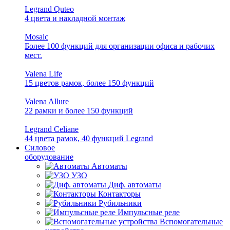
Legrand Quteo
4 цвета и накладной монтаж
Mosaic
Более 100 функций для организации офиса и рабочих
мест.
Valena Life
15 цветов рамок, более 150 функций
Valena Allure
22 рамки и более 150 функций
Legrand Celiane
44 цвета рамок, 40 функций Legrand
Силовое
оборудование
Автоматы
УЗО
Диф. автоматы
Контакторы
Рубильники
Импульсные реле
Вспомогательные