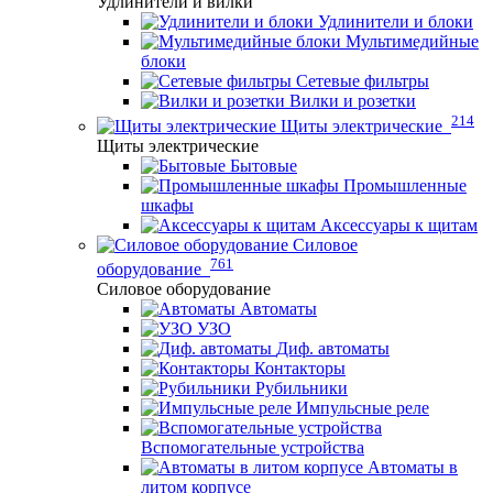
Удлинители и вилки
Удлинители и блоки
Мультимедийные
блоки
Сетевые фильтры
Вилки и розетки
214
Щиты электрические
Щиты электрические
Бытовые
Промышленные
шкафы
Аксессуары к щитам
Силовое
761
оборудование
Силовое оборудование
Автоматы
УЗО
Диф. автоматы
Контакторы
Рубильники
Импульсные реле
Вспомогательные устройства
Автоматы в
литом корпусе