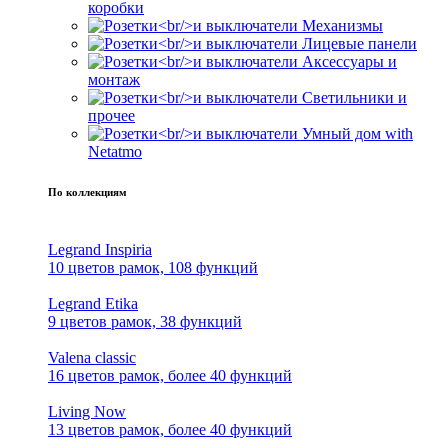
коробки
Механизмы
Лицевые панели
Аксессуары и
монтаж
Светильники и
прочее
Умный дом with
Netatmo
По коллекциям
Legrand Inspiria
10 цветов рамок, 108 функций
Legrand Etika
9 цветов рамок, 38 функций
Valena classic
16 цветов рамок, более 40 функций
Living Now
13 цветов рамок, более 40 функций