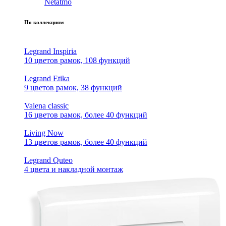
Netatmo
По коллекциям
Legrand Inspiria
10 цветов рамок, 108 функций
Legrand Etika
9 цветов рамок, 38 функций
Valena classic
16 цветов рамок, более 40 функций
Living Now
13 цветов рамок, более 40 функций
Legrand Quteo
4 цвета и накладной монтаж