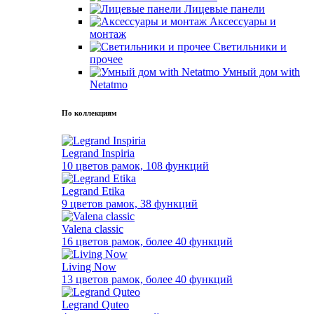
Лицевые панели
Аксессуары и
монтаж
Светильники и
прочее
Умный дом with
Netatmo
По коллекциям
Legrand Inspiria
10 цветов рамок, 108 функций
Legrand Etika
9 цветов рамок, 38 функций
Valena classic
16 цветов рамок, более 40 функций
Living Now
13 цветов рамок, более 40 функций
Legrand Quteo