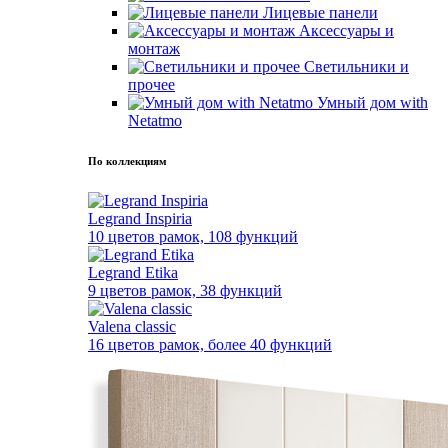
Лицевые панели
Аксессуары и
монтаж
Светильники и
прочее
Умный дом with
Netatmo
По коллекциям
Legrand Inspiria
10 цветов рамок, 108 функций
Legrand Etika
9 цветов рамок, 38 функций
Valena classic
16 цветов рамок, более 40 функций