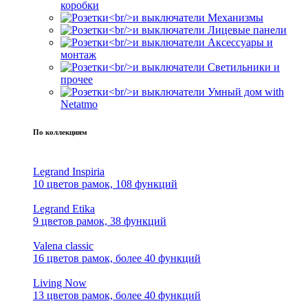
коробки
Механизмы
Лицевые панели
Аксессуары и
монтаж
Светильники и
прочее
Умный дом with
Netatmo
По коллекциям
Legrand Inspiria
10 цветов рамок, 108 функций
Legrand Etika
9 цветов рамок, 38 функций
Valena classic
16 цветов рамок, более 40 функций
Living Now
13 цветов рамок, более 40 функций