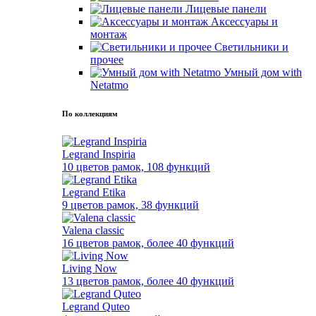
Лицевые панели
Аксессуары и
монтаж
Светильники и
прочее
Умный дом with
Netatmo
По коллекциям
Legrand Inspiria
10 цветов рамок, 108 функций
Legrand Etika
9 цветов рамок, 38 функций
Valena classic
16 цветов рамок, более 40 функций
Living Now
13 цветов рамок, более 40 функций
Legrand Quteo