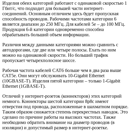
Изделия обеих категорий работают с одинаковой скоростью 1
Гбит/с, что подходит для большей части интернет-
соединений. Основным отличием здесь будет пропускная
способность проводов. Рабочими частотами категории 6
является диапазон до 250 МГц. Для кабелей 5е – до 100 МГц.
Продукция 6-й категории одновременно способна
обрабатывать больший объем информации.
Различия между данными категориями можно сравнить с
автодорогами, где две или четыре полосы. Ехать по ним
можно на одинаковой скорости. Но больший трафик
пропускает четырехполосное шоссе.
Рабочая частота кабелей CAT6 больше чем в два раза выше
САТ5е. Они могут обслуживать 10-Gigabit Ethernet
(10GBASE-T). Изделия пятой категории – только 1-Gigabit
Ethernet (1GBASE-T).
Отличий у интернет-розеток (коннекторов) этих категорий
немного. Коннекторы шестой категории 8p8c имеют
отверстия под провода, расположенные в шахматном порядке.
Таким образом снижается степень перекрестных наводок. Это
сделано по причине работы на высоких частотах. Также
необходимо обратить внимание на диаметр проводов (в
изоляции) и допустимый размер в интернет-розетке.