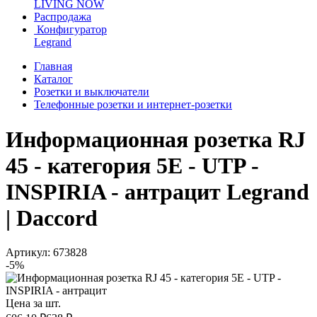
LIVING NOW
Распродажа
Конфигуратор
Legrand
Главная
Каталог
Розетки и выключатели
Телефонные розетки и интернет-розетки
Информационная розетка RJ
45 - категория 5E - UTP -
INSPIRIA - антрацит Legrand
| Daccord
Артикул: 673828
-5%
Цена за шт.