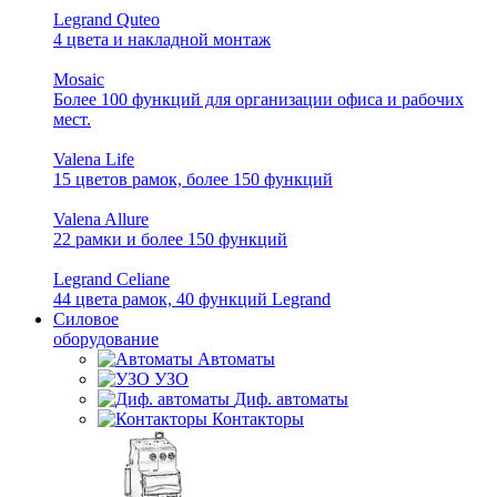
Legrand Quteo
4 цвета и накладной монтаж
Mosaic
Более 100 функций для организации офиса и рабочих
мест.
Valena Life
15 цветов рамок, более 150 функций
Valena Allure
22 рамки и более 150 функций
Legrand Celiane
44 цвета рамок, 40 функций Legrand
Силовое
оборудование
Автоматы
УЗО
Диф. автоматы
Контакторы