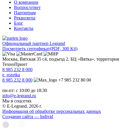
О компании
Вопрос/ответ
Партнерам
Реквизиты
Блог
Контакты
Официальный партнер Legrand
Посмотреть сертификат
(PDF, 300 Kб)
Москва, Вятская 35 с4, подъезд 2. БЦ «Вятка», территория
ТехноПринт
8 985 232 8 000
e_rozetka
8 985 232 8 000
+7 985 232 80 00
пн-пт: с 10:00 до 18:30
info@e-legrand.ru
Мы в соцсетях
© E-Legrand, 2026 г.
Информация об обработке персональных данных
Создание сайта — Individ