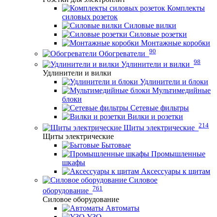
Комплекты
силовых розеток
Силовые вилки
Силовые розетки
Монтажные коробки
90
Обогреватели
98
Удлинители и вилки
Удлинители и вилки
Удлинители и блоки
Мультимедийные
блоки
Сетевые фильтры
Вилки и розетки
214
Щиты электрические
Щиты электрические
Бытовые
Промышленные
шкафы
Аксессуары к щитам
Силовое
761
оборудование
Силовое оборудование
Автоматы
УЗО