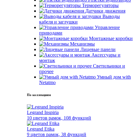
Терморегуляторы
Датчики движения
Выводы
кабеля и заглушки
Управление
приводами
Монтажные коробки
Механизмы
Лицевые панели
Аксессуары и
монтаж
Светильники и
прочее
Умный дом with
Netatmo
По коллекциям
Legrand Inspiria
10 цветов рамок, 108 функций
Legrand Etika
9 цветов рамок, 38 функций