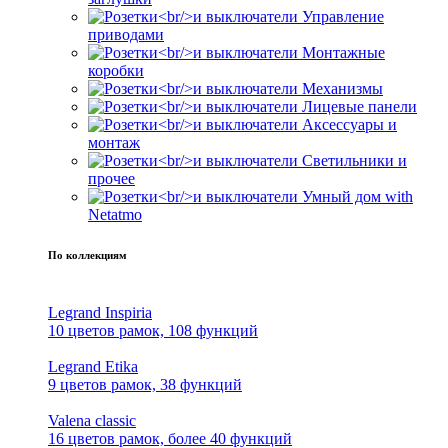
Управление
приводами
Монтажные
коробки
Механизмы
Лицевые панели
Аксессуары и
монтаж
Светильники и
прочее
Умный дом with
Netatmo
По коллекциям
Legrand Inspiria
10 цветов рамок, 108 функций
Legrand Etika
9 цветов рамок, 38 функций
Valena classic
16 цветов рамок, более 40 функций