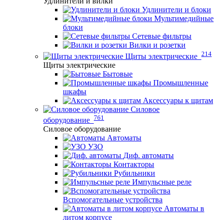
Удлинители и вилки
Удлинители и блоки
Мультимедийные
блоки
Сетевые фильтры
Вилки и розетки
214
Щиты электрические
Щиты электрические
Бытовые
Промышленные
шкафы
Аксессуары к щитам
Силовое
761
оборудование
Силовое оборудование
Автоматы
УЗО
Диф. автоматы
Контакторы
Рубильники
Импульсные реле
Вспомогательные устройства
Автоматы в
литом корпусе