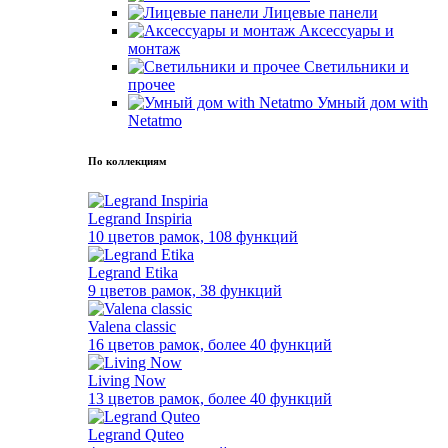
Лицевые панели
Аксессуары и
монтаж
Светильники и
прочее
Умный дом with
Netatmo
По коллекциям
Legrand Inspiria
10 цветов рамок, 108 функций
Legrand Etika
9 цветов рамок, 38 функций
Valena classic
16 цветов рамок, более 40 функций
Living Now
13 цветов рамок, более 40 функций
Legrand Quteo