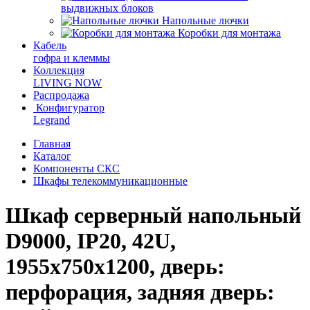
выдвижных блоков
Напольные лючки
Коробки для монтажа
Кабель
гофра и клеммы
Коллекция
LIVING NOW
Распродажа
Конфигуратор
Legrand
Главная
Каталог
Компоненты СКС
Шкафы телекоммуникационные
Шкаф серверный напольный
D9000, IP20, 42U,
1955х750х1200, дверь:
перфорация, задняя дверь: