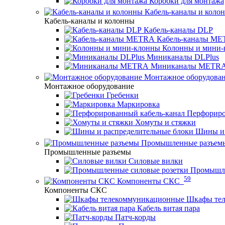
Коробки для монтажа
Кабель-каналы и коло
Кабель-каналы и колонны
Кабель-каналы DLP
Кабель-каналы M
Колонны и мини-
Миниканалы DLPlus
Миниканалы METR
Монтажное оборудова
Монтажное оборудование
Гребенки
Маркировка
Перфориро
Хомуты и стяжки
Шины и 
Промышленные разъем
Промышленные разъемы
Силовые вилки
Промышле
59
Компоненты СКС
Компоненты СКС
Шкафы те
Кабель витая пара
Патч-корды