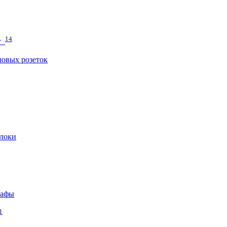
14
т
овых розеток
локи
кафы
1