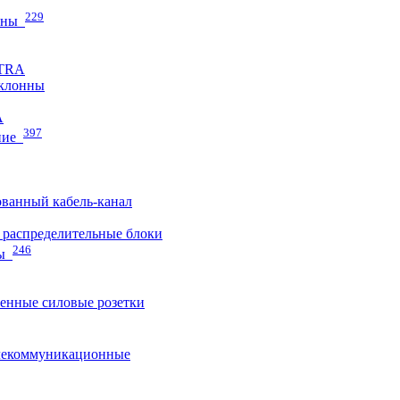
229
нны
ETRA
клонны
A
397
ние
ванный кабель-канал
распределительные блоки
246
ы
нные силовые розетки
лекоммуникационные