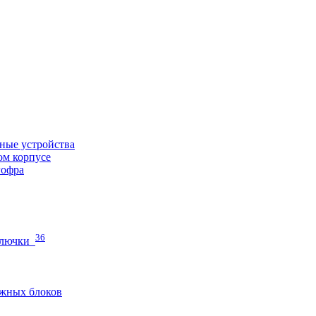
ные устройства
ом корпусе
гофра
36
 лючки
жных блоков