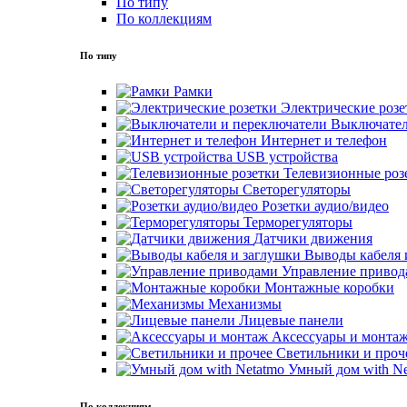
По типу
По коллекциям
По типу
Рамки
Электрические розе
Выключател
Интернет и телефон
USB устройства
Телевизионные роз
Светорегуляторы
Розетки аудио/видео
Терморегуляторы
Датчики движения
Выводы кабеля 
Управление привод
Монтажные коробки
Механизмы
Лицевые панели
Аксессуары и монта
Светильники и проч
Умный дом with Ne
По коллекциям