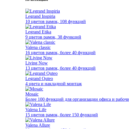
Legrand Inspiria
10 цветов рамок, 108 функций
Legrand Etika
9 цветов рамок, 38 функций
Valena classic
16 цветов рамок, более 40 функций
Living Now
13 цветов рамок, более 40 функций
Legrand Quteo
4 цвета и накладной монтаж
Mosaic
Более 100 функций для организации офиса и рабочи
Valena Life
15 цветов рамок, более 150 функций
Valena Allure