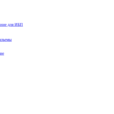
ание для ИБП
азъемы
ние