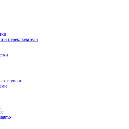
тки
и и переключатели
етки
и заглушки
ами
ж
ее
tatmo