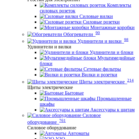
Комплекты
силовых розеток
Силовые вилки
Силовые розетки
Монтажные коробки
90
Обогреватели
98
Удлинители и вилки
Удлинители и вилки
Удлинители и блоки
Мультимедийные
блоки
Сетевые фильтры
Вилки и розетки
214
Щиты электрические
Щиты электрические
Бытовые
Промышленные
шкафы
Аксессуары к щитам
Силовое
761
оборудование
Силовое оборудование
Автоматы
УЗО