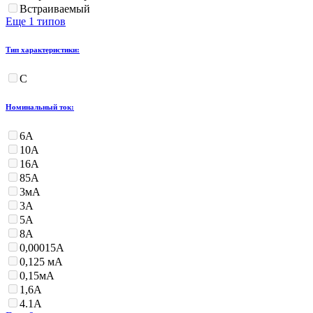
Встраиваемый
Еще 1 типов
Тип характеристики:
С
Номинальный ток:
6А
10А
16А
85А
3мА
3А
5А
8А
0,00015А
0,125 мА
0,15мА
1,6А
4.1А