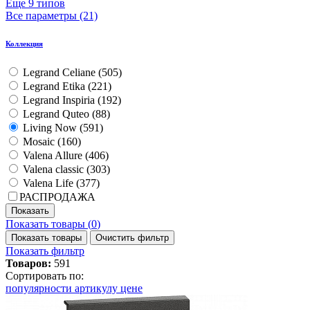
Еще 9 типов
Все параметры (21)
Коллекция
Legrand Celiane (
505
)
Legrand Etika (
221
)
Legrand Inspiria (
192
)
Legrand Quteo (
88
)
Living Now (
591
)
Mosaic (
160
)
Valena Allure (
406
)
Valena classic (
303
)
Valena Life (
377
)
РАСПРОДАЖА
Показать товары (
0
)
Показать товары
Очистить фильтр
Показать фильтр
Товаров:
591
Сортировать по:
популярности
артикулу
цене