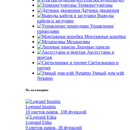
Терморегуляторы
Датчики движения
Выводы
кабеля и заглушки
Управление
приводами
Монтажные коробки
Механизмы
Лицевые панели
Аксессуары и
монтаж
Светильники и
прочее
Умный дом with
Netatmo
По коллекциям
Legrand Inspiria
10 цветов рамок, 108 функций
Legrand Etika
9 цветов рамок, 38 функций