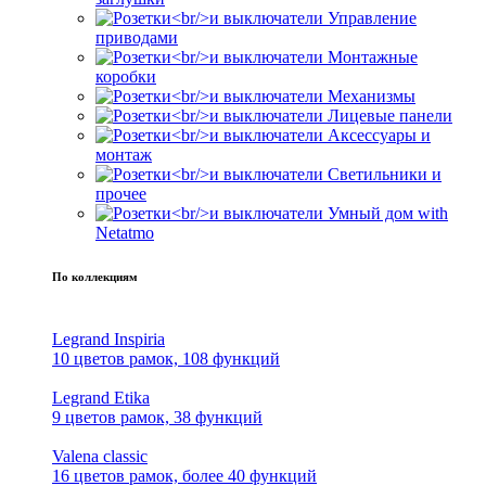
Управление
приводами
Монтажные
коробки
Механизмы
Лицевые панели
Аксессуары и
монтаж
Светильники и
прочее
Умный дом with
Netatmo
По коллекциям
Legrand Inspiria
10 цветов рамок, 108 функций
Legrand Etika
9 цветов рамок, 38 функций
Valena classic
16 цветов рамок, более 40 функций