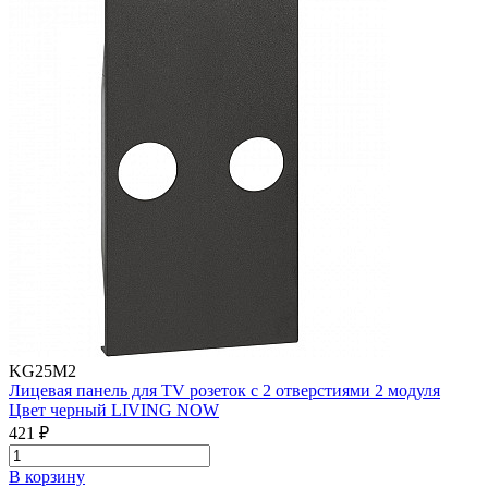
KG25M2
Лицевая панель для TV розеток с 2 отверстиями 2 модуля
Цвет черный LIVING NOW
421 ₽
В корзинy