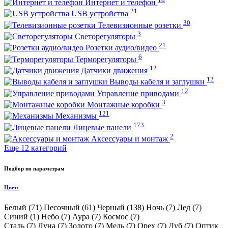
Интернет и телефон
21
USB устройства
30
Телевизионные розетки
3
Светорегуляторы
21
Розетки аудио/видео
6
Терморегуляторы
12
Датчики движения
12
Выводы кабеля и заглушки
12
Управление приводами
3
Монтажные коробки
121
Механизмы
173
Лицевые панели
2
Аксессуары и монтаж
Еще 12 категорий
Подбор по параметрам
Цвет:
Белый (
71
)
Песочный (
61
)
Черный (
138
)
Ночь (
7
)
Лед (
7
)
Синий (
1
)
Небо (
7
)
Аура (
7
)
Космоc (
7
)
Сталь (
7
)
Луна (
7
)
Золото (
7
)
Медь (
7
)
Орех (
7
)
Дуб (
7
)
Оптик