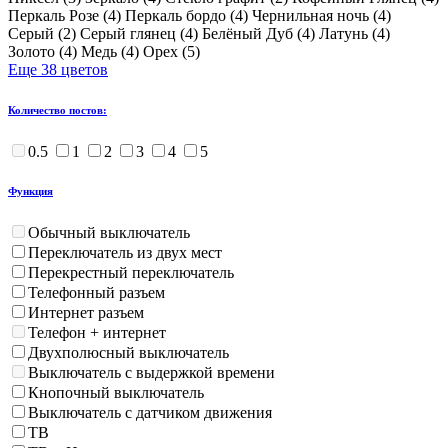
Перкаль Розе (
4
)
Перкаль бордо (
4
)
Чернильная ночь (
4
)
Серый (
2
)
Серый глянец (
4
)
Белёный Дуб (
4
)
Латунь (
4
)
Золото (
4
)
Медь (
4
)
Орех (
5
)
Еще 38 цветов
Количество постов:
0.5
1
2
3
4
5
Функция
Обычный выключатель
Переключатель из двух мест
Перекрестный переключатель
Телефонный разъем
Интернет разъем
Телефон + интернет
Двухполюсный выключатель
Выключатель с выдержкой времени
Кнопочный выключатель
Выключатель с датчиком движения
ТВ