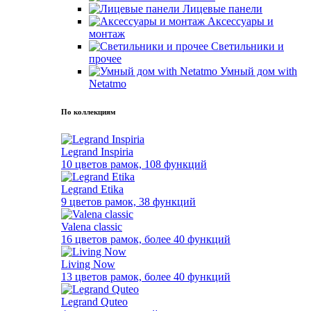
Лицевые панели
Аксессуары и
монтаж
Светильники и
прочее
Умный дом with
Netatmo
По коллекциям
Legrand Inspiria
10 цветов рамок, 108 функций
Legrand Etika
9 цветов рамок, 38 функций
Valena classic
16 цветов рамок, более 40 функций
Living Now
13 цветов рамок, более 40 функций
Legrand Quteo