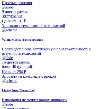
Простые решения
9 цветов рамок,
38 функций
Цены от 131 ₽
За выключатель в комплекте с рамкой
Valena classic
(Валена классик)
Воплощает в себе эстетическую привлекательность и
разумность технологий
16 цветов рамок,
более 40 функций
Цены от 254 ₽
За розетку в комплекте с рамкой
Living Now
(Ливинг Нау)
Инновация не меняет ваших привычек
13 цветов рамок,