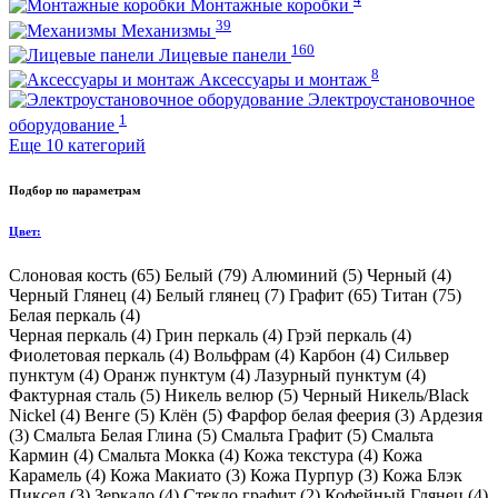
Монтажные коробки
39
Механизмы
160
Лицевые панели
8
Аксессуары и монтаж
Электроустановочное
1
оборудование
Еще 10 категорий
Подбор по параметрам
Цвет:
Слоновая кость (
65
)
Белый (
79
)
Алюминий (
5
)
Черный (
4
)
Черный Глянец (
4
)
Белый глянец (
7
)
Графит (
65
)
Титан (
75
)
Белая перкаль (
4
)
Черная перкаль (
4
)
Грин перкаль (
4
)
Грэй перкаль (
4
)
Фиолетовая перкаль (
4
)
Вольфрам (
4
)
Карбон (
4
)
Сильвер
пунктум (
4
)
Оранж пунктум (
4
)
Лазурный пунктум (
4
)
Фактурная сталь (
5
)
Никель велюр (
5
)
Черный Никель/Black
Nickel (
4
)
Венге (
5
)
Клён (
5
)
Фарфор белая феерия (
3
)
Ардезия
(
3
)
Смальта Белая Глина (
5
)
Смальта Графит (
5
)
Смальта
Кармин (
4
)
Смальта Мокка (
4
)
Кожа текстура (
4
)
Кожа
Карамель (
4
)
Кожа Макиато (
3
)
Кожа Пурпур (
3
)
Кожа Блэк
Пиксел (
3
)
Зеркало (
4
)
Стекло графит (
2
)
Кофейный Глянец (
4
)