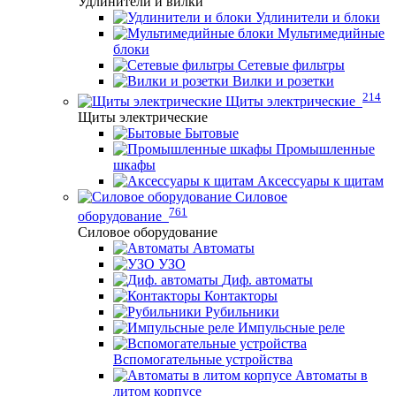
Удлинители и вилки
Удлинители и блоки
Мультимедийные
блоки
Сетевые фильтры
Вилки и розетки
214
Щиты электрические
Щиты электрические
Бытовые
Промышленные
шкафы
Аксессуары к щитам
Силовое
761
оборудование
Силовое оборудование
Автоматы
УЗО
Диф. автоматы
Контакторы
Рубильники
Импульсные реле
Вспомогательные устройства
Автоматы в
литом корпусе