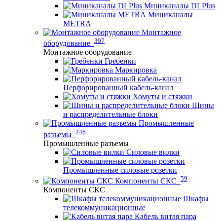
Миниканалы DLPlus
Миниканалы
METRA
Монтажное
397
оборудование
Монтажное оборудование
Гребенки
Маркировка
Перфорированный кабель-канал
Хомуты и стяжки
Шины
и распределительные блоки
Промышленные
246
разъемы
Промышленные разъемы
Силовые вилки
Промышленные силовые розетки
59
Компоненты СКС
Компоненты СКС
Шкафы
телекоммуникационные
Кабель витая пара