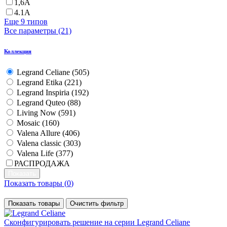
1,6А
4.1А
Еще 9 типов
Все параметры (21)
Коллекция
Legrand Celiane (
505
)
Legrand Etika (
221
)
Legrand Inspiria (
192
)
Legrand Quteo (
88
)
Living Now (
591
)
Mosaic (
160
)
Valena Allure (
406
)
Valena classic (
303
)
Valena Life (
377
)
РАСПРОДАЖА
Показать товары (
0
)
Показать товары
Очистить фильтр
Сконфигурировать решение
на серии Legrand Celiane