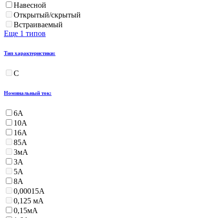
Навесной
Открытый/скрытый
Встраиваемый
Еще 1 типов
Тип характеристики:
С
Номинальный ток:
6А
10А
16А
85А
3мА
3А
5А
8А
0,00015А
0,125 мА
0,15мА