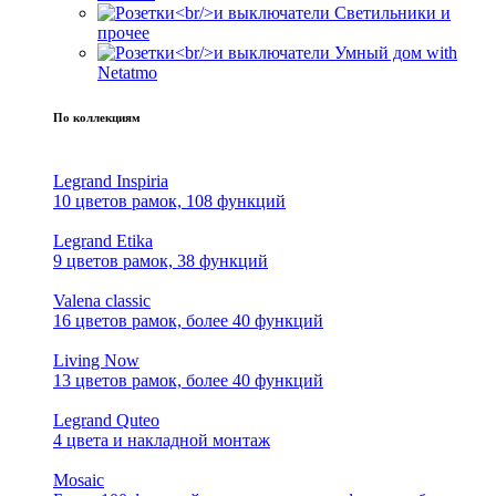
Светильники и
прочее
Умный дом with
Netatmo
По коллекциям
Legrand Inspiria
10 цветов рамок, 108 функций
Legrand Etika
9 цветов рамок, 38 функций
Valena classic
16 цветов рамок, более 40 функций
Living Now
13 цветов рамок, более 40 функций
Legrand Quteo
4 цвета и накладной монтаж
Mosaic