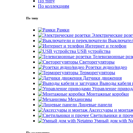
По типу
По коллекциям
По типу
Рамки
Электрические розе
Выключател
Интернет и телефон
USB устройства
Телевизионные роз
Светорегуляторы
Розетки аудио/видео
Терморегуляторы
Датчики движения
Выводы кабеля 
Управление привод
Монтажные коробки
Механизмы
Лицевые панели
Аксессуары и монта
Светильники и проч
Умный дом with Ne
По коллекциям