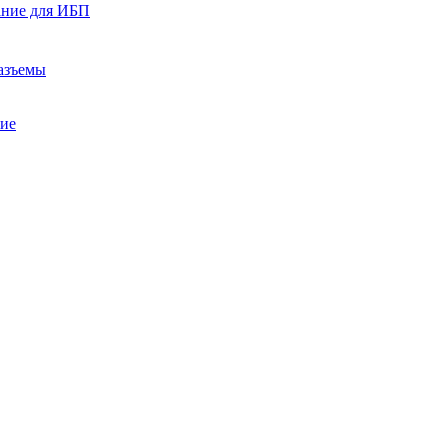
ание для ИБП
азъемы
ние