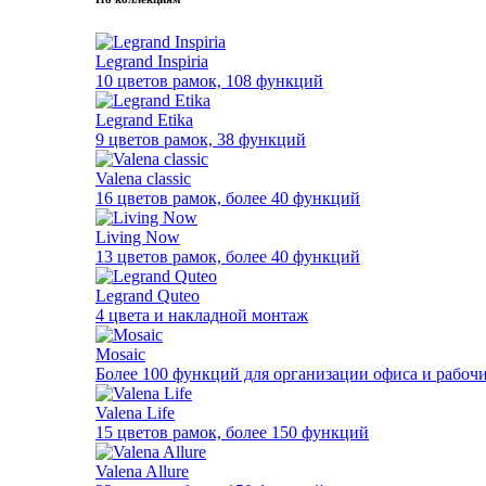
Legrand Inspiria
10 цветов рамок, 108 функций
Legrand Etika
9 цветов рамок, 38 функций
Valena classic
16 цветов рамок, более 40 функций
Living Now
13 цветов рамок, более 40 функций
Legrand Quteo
4 цвета и накладной монтаж
Mosaic
Более 100 функций для организации офиса и рабочи
Valena Life
15 цветов рамок, более 150 функций
Valena Allure