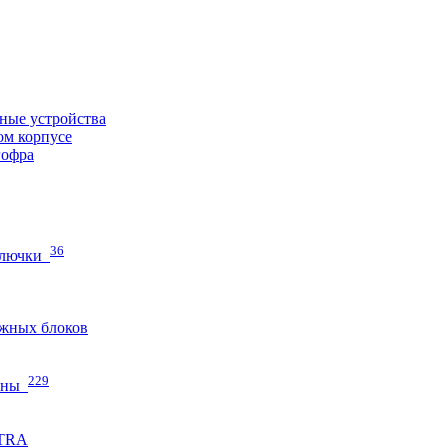
ные устройства
ом корпусе
гофра
36
 лючки
жных блоков
229
нны
ETRA