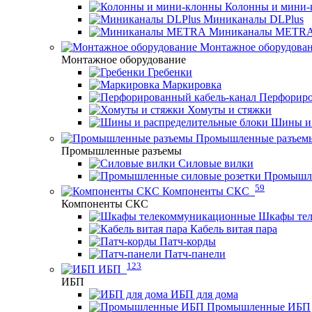
Колонны и мини-
Миниканалы DLPlus
Миниканалы METR
Монтажное оборудова
Монтажное оборудование
Гребенки
Маркировка
Перфориро
Хомуты и стяжки
Шины и 
Промышленные разъем
Промышленные разъемы
Силовые вилки
Промышле
59
Компоненты СКС
Компоненты СКС
Шкафы те
Кабель витая пара
Патч-корды
Патч-панели
123
ИБП
ИБП
ИБП для дома
Промышленные ИБП