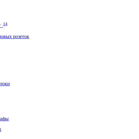
14
т
овых розеток
локи
кафы
1