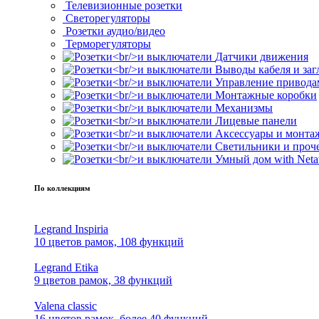
Телевизионные розетки
Светорегуляторы
Розетки аудио/видео
Терморегуляторы
Датчики движения
Выводы кабеля и за
Управление привода
Монтажные коробки
Механизмы
Лицевые панели
Аксессуары и монта
Светильники и проч
Умный дом with Neta
По коллекциям
Legrand Inspiria
10 цветов рамок, 108 функций
Legrand Etika
9 цветов рамок, 38 функций
Valena classic
16 цветов рамок, более 40 функций