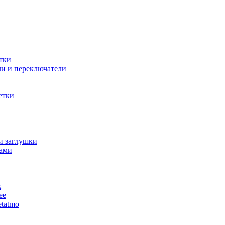
тки
и и переключатели
етки
и заглушки
ами
ж
ее
tatmo