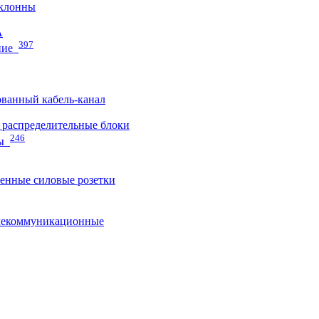
клонны
A
397
ние
ванный кабель-канал
распределительные блоки
246
ы
нные силовые розетки
лекоммуникационные