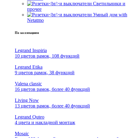
Светильники и
прочее
Умный дом with
Netatmo
По коллекциям
Legrand Inspiria
10 цветов рамок, 108 функций
Legrand Etika
9 цветов рамок, 38 функций
Valena classic
16 цветов рамок, более 40 функций
Living Now
13 цветов рамок, более 40 функций
Legrand Quteo
4 цвета и накладной монтаж
Mosaic