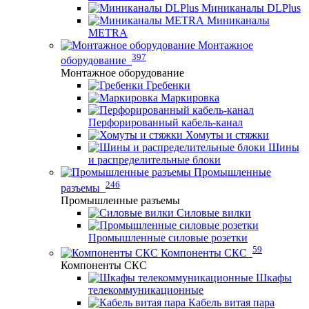
Миниканалы DLPlus
Миниканалы
METRA
Монтажное
397
оборудование
Монтажное оборудование
Гребенки
Маркировка
Перфорированный кабель-канал
Хомуты и стяжки
Шины
и распределительные блоки
Промышленные
246
разъемы
Промышленные разъемы
Силовые вилки
Промышленные силовые розетки
59
Компоненты СКС
Компоненты СКС
Шкафы
телекоммуникационные
Кабель витая пара