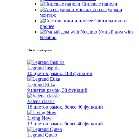
Лицевые панели
Аксессуары и
монтаж
Светильники и
прочее
Умный дом with
Netatmo
По коллекциям
Legrand Inspiria
10 цветов рамок, 108 функций
Legrand Etika
9 цветов рамок, 38 функций
Valena classic
16 цветов рамок, более 40 функций
Living Now
13 цветов рамок, более 40 функций
Legrand Quteo