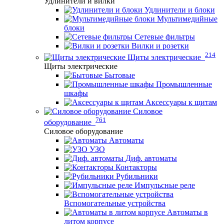
Удлинители и вилки
Удлинители и блоки
Мультимедийные
блоки
Сетевые фильтры
Вилки и розетки
214
Щиты электрические
Щиты электрические
Бытовые
Промышленные
шкафы
Аксессуары к щитам
Силовое
761
оборудование
Силовое оборудование
Автоматы
УЗО
Диф. автоматы
Контакторы
Рубильники
Импульсные реле
Вспомогательные устройства
Автоматы в
литом корпусе