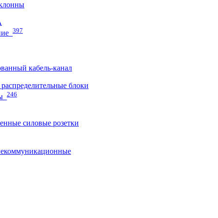
клонны
A
397
ние
ванный кабель-канал
распределительные блоки
246
ы
нные силовые розетки
лекоммуникационные