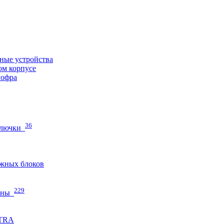
ные устройства
ом корпусе
гофра
36
 лючки
жных блоков
229
нны
ETRA