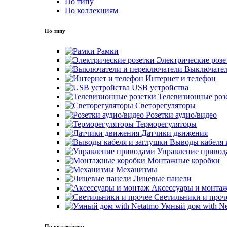
По типу
По коллекциям
По типу
Рамки
Электрические розе
Выключател
Интернет и телефон
USB устройства
Телевизионные роз
Светорегуляторы
Розетки аудио/видео
Терморегуляторы
Датчики движения
Выводы кабеля 
Управление привод
Монтажные коробки
Механизмы
Лицевые панели
Аксессуары и монта
Светильники и проч
Умный дом with Ne
По коллекциям