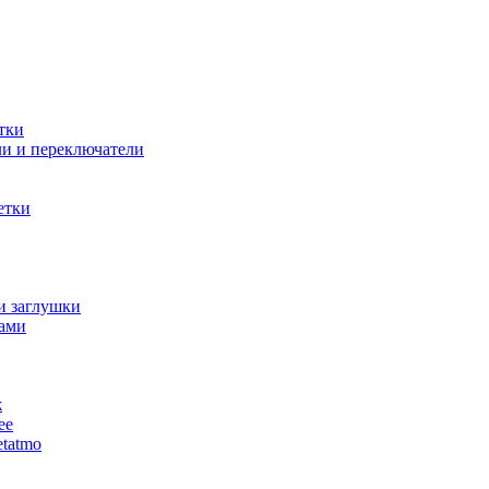
тки
и и переключатели
етки
и заглушки
ами
ж
ее
tatmo