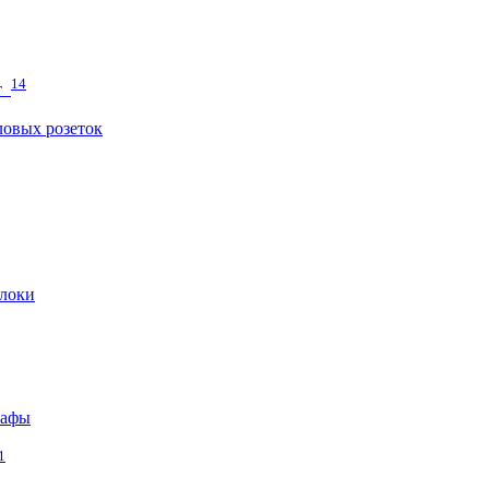
14
т
овых розеток
локи
кафы
1