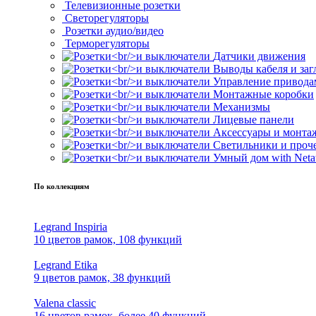
Телевизионные розетки
Светорегуляторы
Розетки аудио/видео
Терморегуляторы
Датчики движения
Выводы кабеля и за
Управление привода
Монтажные коробки
Механизмы
Лицевые панели
Аксессуары и монта
Светильники и проч
Умный дом with Neta
По коллекциям
Legrand Inspiria
10 цветов рамок, 108 функций
Legrand Etika
9 цветов рамок, 38 функций
Valena classic
16 цветов рамок, более 40 функций