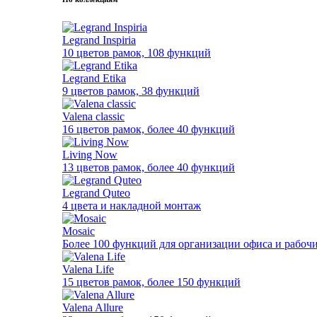
Legrand Inspiria
10 цветов рамок, 108 функций
Legrand Etika
9 цветов рамок, 38 функций
Valena classic
16 цветов рамок, более 40 функций
Living Now
13 цветов рамок, более 40 функций
Legrand Quteo
4 цвета и накладной монтаж
Mosaic
Более 100 функций для организации офиса и рабочи
Valena Life
15 цветов рамок, более 150 функций
Valena Allure