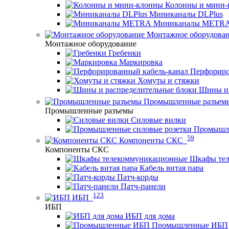
Колонны и мини-
Миниканалы DLPlus
Миниканалы METR
Монтажное оборудова
Монтажное оборудование
Гребенки
Маркировка
Перфориро
Хомуты и стяжки
Шины и 
Промышленные разъем
Промышленные разъемы
Силовые вилки
Промышле
59
Компоненты СКС
Компоненты СКС
Шкафы те
Кабель витая пара
Патч-корды
Патч-панели
123
ИБП
ИБП
ИБП для дома
Промышленные ИБП