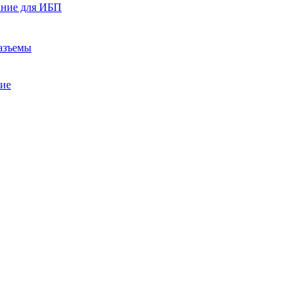
ание для ИБП
азъемы
ние