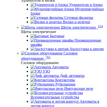
Удлинители и вилки
Удлинители и блоки
Мультимедийные
блоки
Сетевые фильтры
Вилки и розетки
214
Щиты электрические
Щиты электрические
Бытовые
Промышленные
шкафы
Аксессуары к щитам
Силовое
761
оборудование
Силовое оборудование
Автоматы
УЗО
Диф. автоматы
Контакторы
Рубильники
Импульсные реле
Вспомогательные устройства
Автоматы в
литом корпусе