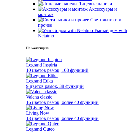
Лицевые панели
Аксессуары и
монтаж
Светильники и
прочее
Умный дом with
Netatmo
По коллекциям
Legrand Inspiria
10 цветов рамок, 108 функций
Legrand Etika
9 цветов рамок, 38 функций
Valena classic
16 цветов рамок, более 40 функций
Living Now
13 цветов рамок, более 40 функций
Legrand Quteo