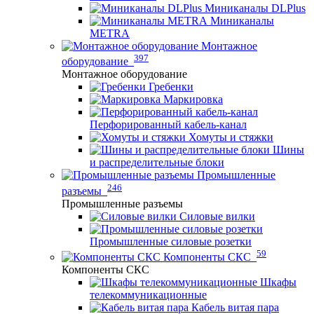
Миниканалы DLPlus
Миниканалы
METRA
Монтажное
397
оборудование
Монтажное оборудование
Гребенки
Маркировка
Перфорированный кабель-канал
Хомуты и стяжки
Шины
и распределительные блоки
Промышленные
246
разъемы
Промышленные разъемы
Силовые вилки
Промышленные силовые розетки
59
Компоненты СКС
Компоненты СКС
Шкафы
телекоммуникационные
Кабель витая пара