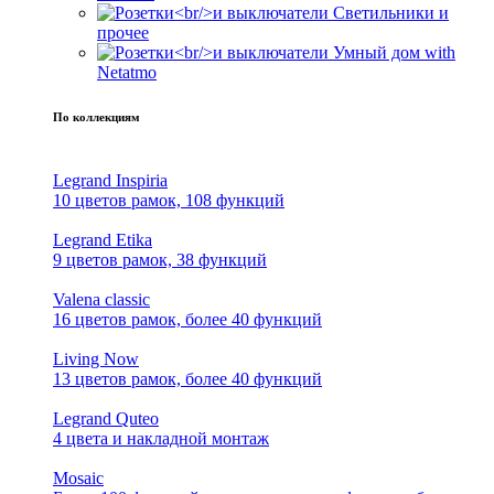
Светильники и
прочее
Умный дом with
Netatmo
По коллекциям
Legrand Inspiria
10 цветов рамок, 108 функций
Legrand Etika
9 цветов рамок, 38 функций
Valena classic
16 цветов рамок, более 40 функций
Living Now
13 цветов рамок, более 40 функций
Legrand Quteo
4 цвета и накладной монтаж
Mosaic