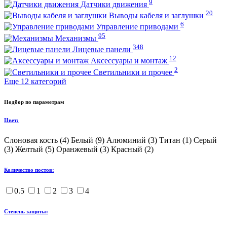
9
Датчики движения
20
Выводы кабеля и заглушки
6
Управление приводами
95
Механизмы
348
Лицевые панели
12
Аксессуары и монтаж
2
Светильники и прочее
Еще 12 категорий
Подбор по параметрам
Цвет:
Слоновая кость (
4
)
Белый (
9
)
Алюминий (
3
)
Титан (
1
)
Серый
(
3
)
Желтый (
5
)
Оранжевый (
3
)
Красный (
2
)
Количество постов:
0.5
1
2
3
4
Степень защиты: