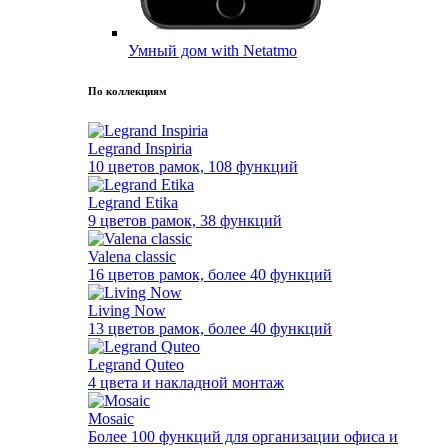
Умный дом with Netatmo
По коллекциям
Legrand Inspiria
10 цветов рамок, 108 функций
Legrand Etika
9 цветов рамок, 38 функций
Valena classic
16 цветов рамок, более 40 функций
Living Now
13 цветов рамок, более 40 функций
Legrand Quteo
4 цвета и накладной монтаж
Mosaic
Более 100 функций для организации офиса и