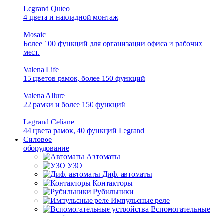
Legrand Quteo
4 цвета и накладной монтаж
Mosaic
Более 100 функций для организации офиса и рабочих
мест.
Valena Life
15 цветов рамок, более 150 функций
Valena Allure
22 рамки и более 150 функций
Legrand Celiane
44 цвета рамок, 40 функций Legrand
Силовое
оборудование
Автоматы
УЗО
Диф. автоматы
Контакторы
Рубильники
Импульсные реле
Вспомогательные