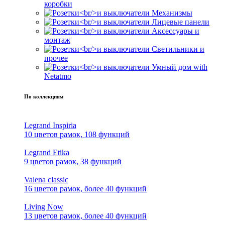
коробки
Механизмы
Лицевые панели
Аксессуары и
монтаж
Светильники и
прочее
Умный дом with
Netatmo
По коллекциям
Legrand Inspiria
10 цветов рамок, 108 функций
Legrand Etika
9 цветов рамок, 38 функций
Valena classic
16 цветов рамок, более 40 функций
Living Now
13 цветов рамок, более 40 функций