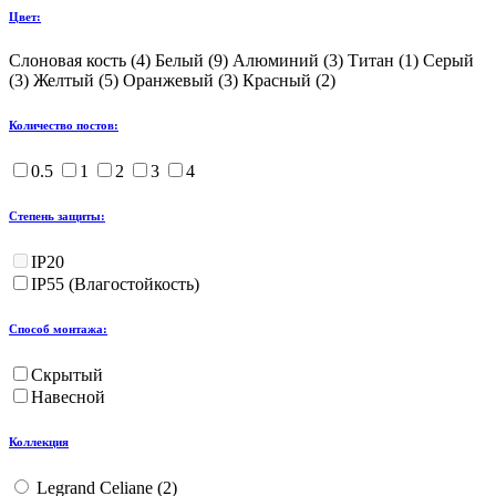
Цвет:
Слоновая кость (
4
)
Белый (
9
)
Алюминий (
3
)
Титан (
1
)
Серый
(
3
)
Желтый (
5
)
Оранжевый (
3
)
Красный (
2
)
Количество постов:
0.5
1
2
3
4
Степень защиты:
IP20
IP55 (Влагостойкость)
Способ монтажа:
Скрытый
Навесной
Коллекция
Legrand Celiane (
2
)