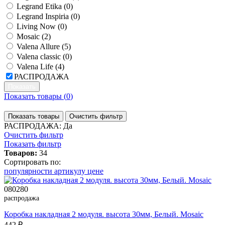
Legrand Etika (
0
)
Legrand Inspiria (
0
)
Living Now (
0
)
Mosaic (
2
)
Valena Allure (
5
)
Valena classic (
0
)
Valena Life (
4
)
РАСПРОДАЖА
Показать товары (
0
)
Показать товары
Очистить фильтр
РАСПРОДАЖА: Да
Очистить фильтр
Показать фильтр
Товаров:
34
Сортировать по:
популярности
артикулу
цене
080280
распродажа
Коробка накладная 2 модуля. высота 30мм, Белый. Mosaic
442 ₽