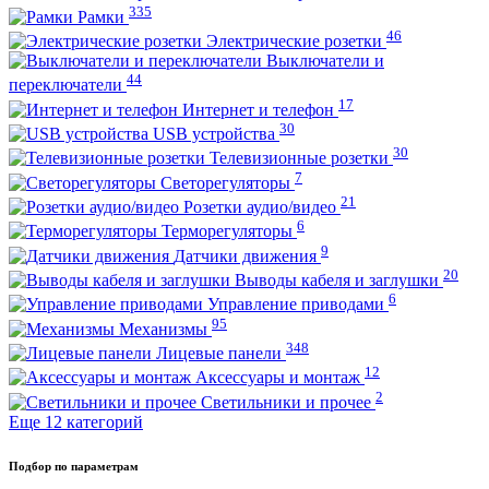
335
Рамки
46
Электрические розетки
Выключатели и
44
переключатели
17
Интернет и телефон
30
USB устройства
30
Телевизионные розетки
7
Светорегуляторы
21
Розетки аудио/видео
6
Терморегуляторы
9
Датчики движения
20
Выводы кабеля и заглушки
6
Управление приводами
95
Механизмы
348
Лицевые панели
12
Аксессуары и монтаж
2
Светильники и прочее
Еще 12 категорий
Подбор по параметрам