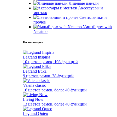
Лицевые панели
Аксессуары и
монтаж
Светильники и
прочее
Умный дом with
Netatmo
По коллекциям
Legrand Inspiria
10 цветов рамок, 108 функций
Legrand Etika
9 цветов рамок, 38 функций
Valena classic
16 цветов рамок, более 40 функций
Living Now
13 цветов рамок, более 40 функций
Legrand Quteo