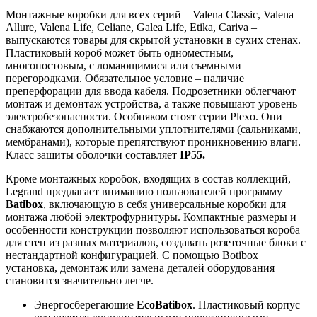
Монтажные коробки для всех серий – Valena Classic, Valena
Allure, Valena Life, Celiane, Galea Life, Etika, Cariva –
выпускаются товары для скрытой установки в сухих стенах.
Пластиковый короб может быть одноместным,
многопостовым, с ломающимися или съемными
перегородками. Обязательное условие – наличие
преперфорации для ввода кабеля. Подрозетники облегчают
монтаж и демонтаж устройства, а также повышают уровень
электробезопасности. Особняком стоят серии Plexo. Они
снабжаются дополнительными уплотнителями (сальниками,
мембранами), которые препятствуют проникновению влаги.
Класс защиты оболочки составляет
IP55.
Кроме монтажных коробок, входящих в состав коллекций,
Legrand предлагает вниманию пользователей программу
Batibox
, включающую в себя универсальные коробки для
монтажа любой электрофурнитуры. Компактные размеры и
особенности конструкции позволяют использоваться короба
для стен из разных материалов, создавать розеточные блоки с
нестандартной конфигурацией. С помощью Botibox
установка, демонтаж или замена деталей оборудования
становится значительно легче.
Энергосберегающие
EcoBatibox
. Пластиковый корпус