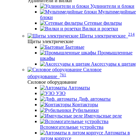
Удлинители и вилки
Удлинители и блоки
Мультимедийные
блоки
Сетевые фильтры
Вилки и розетки
214
Щиты электрические
Щиты электрические
Бытовые
Промышленные
шкафы
Аксессуары к щитам
Силовое
761
оборудование
Силовое оборудование
Автоматы
УЗО
Диф. автоматы
Контакторы
Рубильники
Импульсные реле
Вспомогательные устройства
Автоматы в
литом корпусе