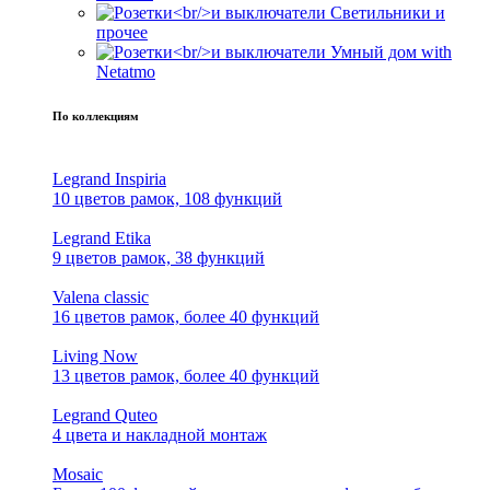
Светильники и
прочее
Умный дом with
Netatmo
По коллекциям
Legrand Inspiria
10 цветов рамок, 108 функций
Legrand Etika
9 цветов рамок, 38 функций
Valena classic
16 цветов рамок, более 40 функций
Living Now
13 цветов рамок, более 40 функций
Legrand Quteo
4 цвета и накладной монтаж
Mosaic