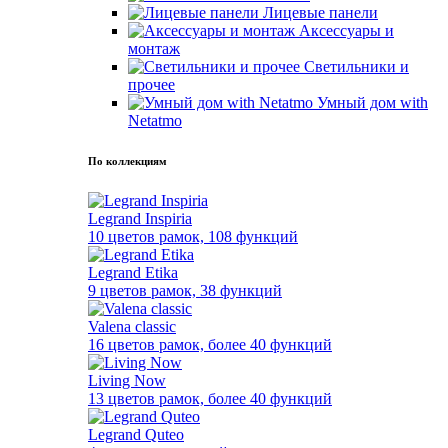
Лицевые панели
Аксессуары и
монтаж
Светильники и
прочее
Умный дом with
Netatmo
По коллекциям
Legrand Inspiria
10 цветов рамок, 108 функций
Legrand Etika
9 цветов рамок, 38 функций
Valena classic
16 цветов рамок, более 40 функций
Living Now
13 цветов рамок, более 40 функций
Legrand Quteo