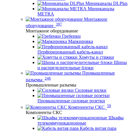
Миниканалы DLPlus
Миниканалы
METRA
Монтажное
397
оборудование
Монтажное оборудование
Гребенки
Маркировка
Перфорированный кабель-канал
Хомуты и стяжки
Шины
и распределительные блоки
Промышленные
246
разъемы
Промышленные разъемы
Силовые вилки
Промышленные силовые розетки
59
Компоненты СКС
Компоненты СКС
Шкафы
телекоммуникационные
Кабель витая пара