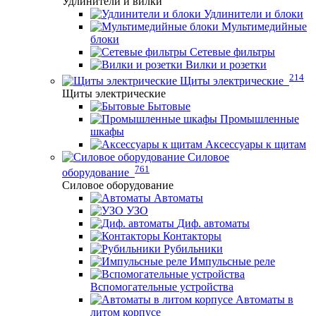
Удлинители и вилки
Удлинители и блоки
Мультимедийные
блоки
Сетевые фильтры
Вилки и розетки
214
Щиты электрические
Щиты электрические
Бытовые
Промышленные
шкафы
Аксессуары к щитам
Силовое
761
оборудование
Силовое оборудование
Автоматы
УЗО
Диф. автоматы
Контакторы
Рубильники
Импульсные реле
Вспомогательные устройства
Автоматы в
литом корпусе