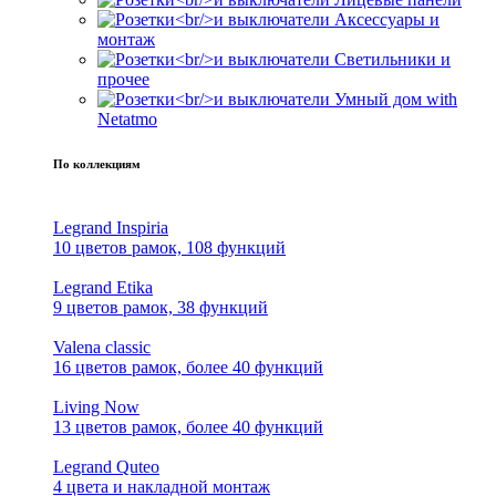
Аксессуары и
монтаж
Светильники и
прочее
Умный дом with
Netatmo
По коллекциям
Legrand Inspiria
10 цветов рамок, 108 функций
Legrand Etika
9 цветов рамок, 38 функций
Valena classic
16 цветов рамок, более 40 функций
Living Now
13 цветов рамок, более 40 функций
Legrand Quteo
4 цвета и накладной монтаж