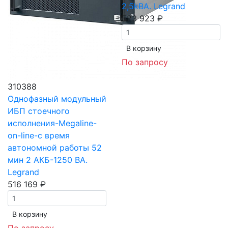
2,5kВА. Legrand
523 923 ₽
В корзинy
По запросу
310388
Однофазный модульный
ИБП стоечного
исполнения-Megaline-
on-line-с время
автономной работы 52
мин 2 АКБ-1250 ВА.
Legrand
516 169 ₽
В корзинy
По запросу