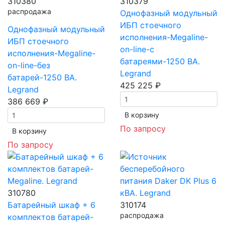
310380
310379
распродажа
Однофазный модульный
ИБП стоечного
Однофазный модульный
исполнения-Megaline-
ИБП стоечного
on-line-с
исполнения-Megaline-
батареями-1250 ВА.
on-line-без
Legrand
батарей-1250 ВА.
425 225 ₽
Legrand
386 669 ₽
В корзинy
По запросу
В корзинy
По запросу
310780
Батарейный шкаф + 6
310174
распродажа
комплектов батарей-