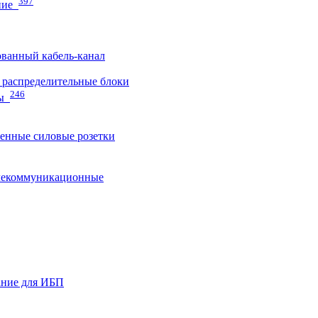
397
ние
ванный кабель-канал
распределительные блоки
246
ы
нные силовые розетки
лекоммуникационные
ание для ИБП