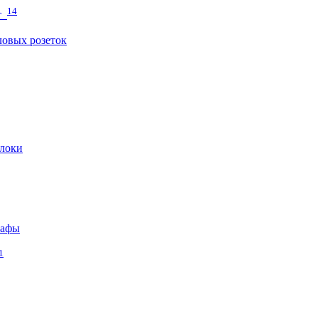
14
т
овых розеток
локи
кафы
1