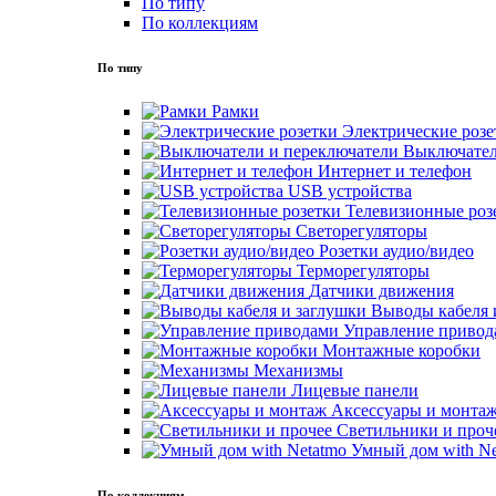
По типу
По коллекциям
По типу
Рамки
Электрические розе
Выключател
Интернет и телефон
USB устройства
Телевизионные роз
Светорегуляторы
Розетки аудио/видео
Терморегуляторы
Датчики движения
Выводы кабеля 
Управление привод
Монтажные коробки
Механизмы
Лицевые панели
Аксессуары и монта
Светильники и проч
Умный дом with Ne
По коллекциям