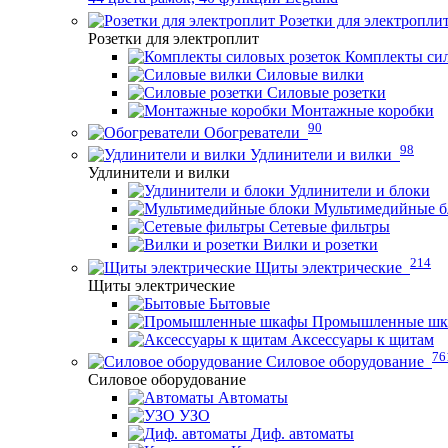
Розетки для электропли
Розетки для электроплит
Комплекты сил
Силовые вилки
Силовые розетки
Монтажные коробки
90
Обогреватели
98
Удлинители и вилки
Удлинители и вилки
Удлинители и блоки
Мультимедийные б
Сетевые фильтры
Вилки и розетки
214
Щиты электрические
Щиты электрические
Бытовые
Промышленные ш
Аксессуары к щитам
76
Силовое оборудование
Силовое оборудование
Автоматы
УЗО
Диф. автоматы