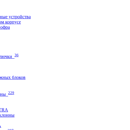
ные устройства
ом корпусе
гофра
36
 лючки
жных блоков
229
нны
ETRA
клонны
A