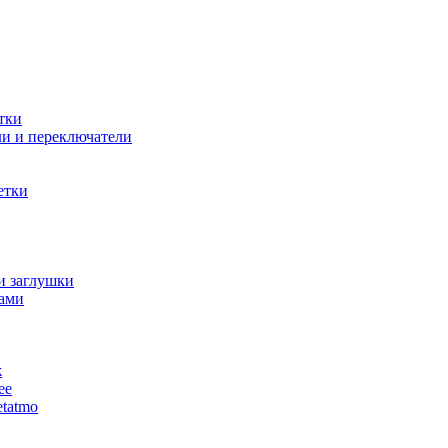
тки
и и переключатели
етки
и заглушки
ами
ж
ее
tatmo