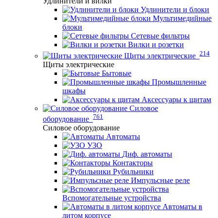
Удлинители и вилки
Удлинители и блоки
Мультимедийные
блоки
Сетевые фильтры
Вилки и розетки
214
Щиты электрические
Щиты электрические
Бытовые
Промышленные
шкафы
Аксессуары к щитам
Силовое
761
оборудование
Силовое оборудование
Автоматы
УЗО
Диф. автоматы
Контакторы
Рубильники
Импульсные реле
Вспомогательные устройства
Автоматы в
литом корпусе