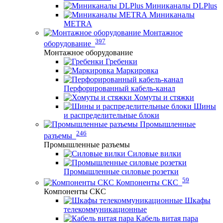
Миниканалы DLPlus
Миниканалы
METRA
Монтажное
397
оборудование
Монтажное оборудование
Гребенки
Маркировка
Перфорированный кабель-канал
Хомуты и стяжки
Шины
и распределительные блоки
Промышленные
246
разъемы
Промышленные разъемы
Силовые вилки
Промышленные силовые розетки
59
Компоненты СКС
Компоненты СКС
Шкафы
телекоммуникационные
Кабель витая пара