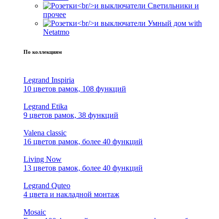
Светильники и
прочее
Умный дом with
Netatmo
По коллекциям
Legrand Inspiria
10 цветов рамок, 108 функций
Legrand Etika
9 цветов рамок, 38 функций
Valena classic
16 цветов рамок, более 40 функций
Living Now
13 цветов рамок, более 40 функций
Legrand Quteo
4 цвета и накладной монтаж
Mosaic