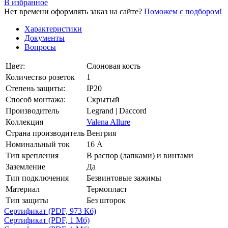
В избранное
Нет времени оформлять заказ на сайте?
Поможем с подбором!
Характеристики
Документы
Вопросы
Цвет:
Слоновая кость
Количество розеток
1
Степень защиты:
IP20
Способ монтажа:
Скрытый
Производитель
Legrand | Daccord
Коллекция
Valena Allure
Страна производитель
Венгрия
Номинальный ток
16 А
Тип крепления
В распор (лапками) и винтами
Заземление
Да
Тип подключения
Безвинтовые зажимы
Материал
Термопласт
Тип защиты
Без шторок
Сертификат
(PDF, 973 Кб)
Сертификат
(PDF, 1 Мб)