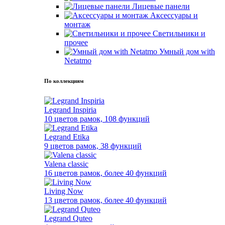
Лицевые панели
Аксессуары и
монтаж
Светильники и
прочее
Умный дом with
Netatmo
По коллекциям
Legrand Inspiria
10 цветов рамок, 108 функций
Legrand Etika
9 цветов рамок, 38 функций
Valena classic
16 цветов рамок, более 40 функций
Living Now
13 цветов рамок, более 40 функций
Legrand Quteo