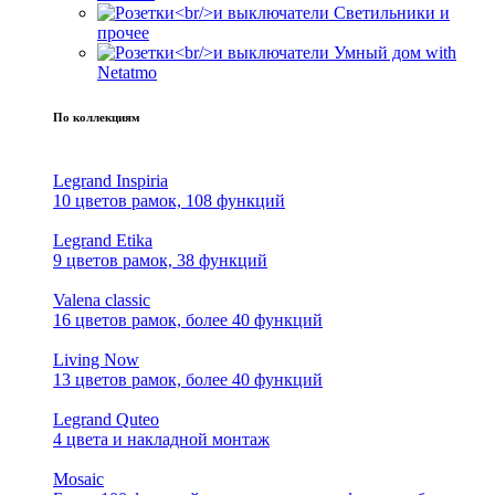
Светильники и
прочее
Умный дом with
Netatmo
По коллекциям
Legrand Inspiria
10 цветов рамок, 108 функций
Legrand Etika
9 цветов рамок, 38 функций
Valena classic
16 цветов рамок, более 40 функций
Living Now
13 цветов рамок, более 40 функций
Legrand Quteo
4 цвета и накладной монтаж
Mosaic