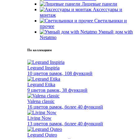
Лицевые панели
Аксессуары и
монтаж
Светильники и
прочее
Умный дом with
Netatmo
По коллекциям
Legrand Inspiria
10 цветов рамок, 108 функций
Legrand Etika
9 цветов рамок, 38 функций
Valena classic
16 цветов рамок, более 40 функций
Living Now
13 цветов рамок, более 40 функций
Legrand Quteo