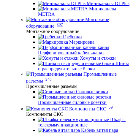
Миниканалы DLPlus
Миниканалы
METRA
Монтажное
397
оборудование
Монтажное оборудование
Гребенки
Маркировка
Перфорированный кабель-канал
Хомуты и стяжки
Шины
и распределительные блоки
Промышленные
246
разъемы
Промышленные разъемы
Силовые вилки
Промышленные силовые розетки
59
Компоненты СКС
Компоненты СКС
Шкафы
телекоммуникационные
Кабель витая пара