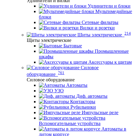
Удлинители и вилки
Удлинители и блоки
Мультимедийные
блоки
Сетевые фильтры
Вилки и розетки
214
Щиты электрические
Щиты электрические
Бытовые
Промышленные
шкафы
Аксессуары к щитам
Силовое
761
оборудование
Силовое оборудование
Автоматы
УЗО
Диф. автоматы
Контакторы
Рубильники
Импульсные реле
Вспомогательные устройства
Автоматы в
литом корпусе