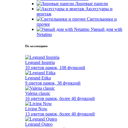
Лицевые панели
Аксессуары и
монтаж
Светильники и
прочее
Умный дом with
Netatmo
По коллекциям
Legrand Inspiria
10 цветов рамок, 108 функций
Legrand Etika
9 цветов рамок, 38 функций
Valena classic
16 цветов рамок, более 40 функций
Living Now
13 цветов рамок, более 40 функций
Legrand Quteo