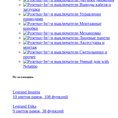
Выводы кабеля и
заглушки
Управление
приводами
Монтажные
коробки
Механизмы
Лицевые панели
Аксессуары и
монтаж
Светильники и
прочее
Умный дом with
Netatmo
По коллекциям
Legrand Inspiria
10 цветов рамок, 108 функций
Legrand Etika
9 цветов рамок, 38 функций