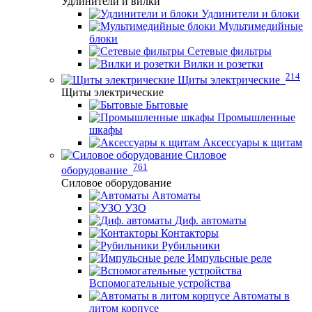
Удлинители и вилки
Удлинители и блоки
Мультимедийные
блоки
Сетевые фильтры
Вилки и розетки
214
Щиты электрические
Щиты электрические
Бытовые
Промышленные
шкафы
Аксессуары к щитам
Силовое
761
оборудование
Силовое оборудование
Автоматы
УЗО
Диф. автоматы
Контакторы
Рубильники
Импульсные реле
Вспомогательные устройства
Автоматы в
литом корпусе