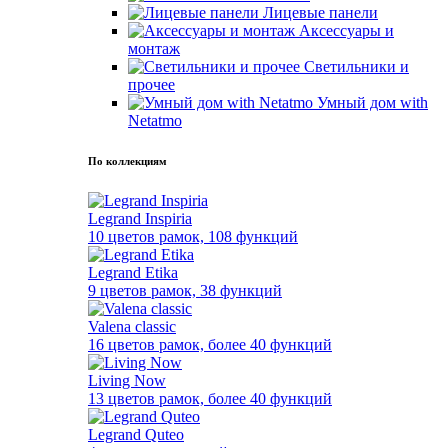
Лицевые панели
Аксессуары и
монтаж
Светильники и
прочее
Умный дом with
Netatmo
По коллекциям
Legrand Inspiria
10 цветов рамок, 108 функций
Legrand Etika
9 цветов рамок, 38 функций
Valena classic
16 цветов рамок, более 40 функций
Living Now
13 цветов рамок, более 40 функций
Legrand Quteo