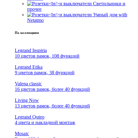
Светильники и
прочее
Умный дом with
Netatmo
По коллекциям
Legrand Inspiria
10 цветов рамок, 108 функций
Legrand Etika
9 цветов рамок, 38 функций
Valena classic
16 цветов рамок, более 40 функций
Living Now
13 цветов рамок, более 40 функций
Legrand Quteo
4 цвета и накладной монтаж
Mosaic