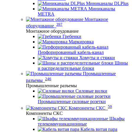
Миниканалы DLPlus
Миниканалы
METRA
Монтажное
397
оборудование
Монтажное оборудование
Гребенки
Маркировка
Перфорированный кабель-канал
Хомуты и стяжки
Шины
и распределительные блоки
Промышленные
246
разъемы
Промышленные разъемы
Силовые вилки
Промышленные силовые розетки
59
Компоненты СКС
Компоненты СКС
Шкафы
телекоммуникационные
Кабель витая пара