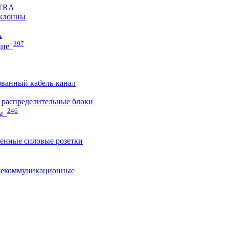
ETRA
клонны
A
397
ние
ванный кабель-канал
распределительные блоки
246
ы
нные силовые розетки
лекоммуникационные