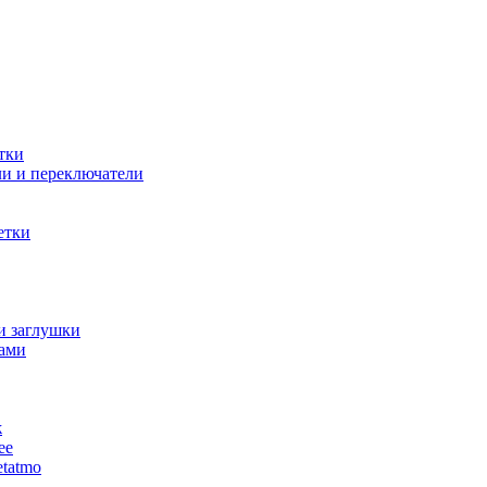
тки
и и переключатели
етки
и заглушки
ами
ж
ее
tatmo