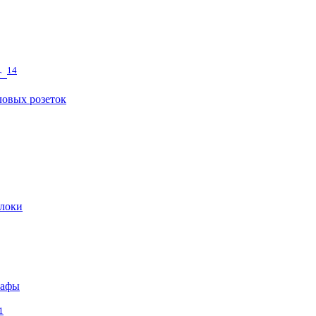
14
т
овых розеток
локи
кафы
1