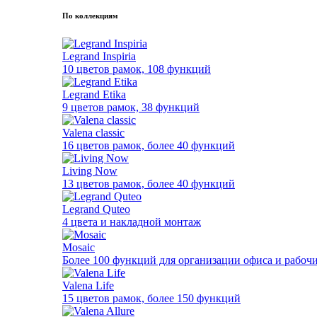
По коллекциям
Legrand Inspiria
10 цветов рамок, 108 функций
Legrand Etika
9 цветов рамок, 38 функций
Valena classic
16 цветов рамок, более 40 функций
Living Now
13 цветов рамок, более 40 функций
Legrand Quteo
4 цвета и накладной монтаж
Mosaic
Более 100 функций для организации офиса и рабочи
Valena Life
15 цветов рамок, более 150 функций