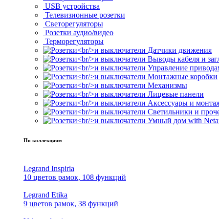
USB устройства
Телевизионные розетки
Светорегуляторы
Розетки аудио/видео
Терморегуляторы
Датчики движения
Выводы кабеля и за
Управление привода
Монтажные коробки
Механизмы
Лицевые панели
Аксессуары и монта
Светильники и проч
Умный дом with Neta
По коллекциям
Legrand Inspiria
10 цветов рамок, 108 функций
Legrand Etika
9 цветов рамок, 38 функций