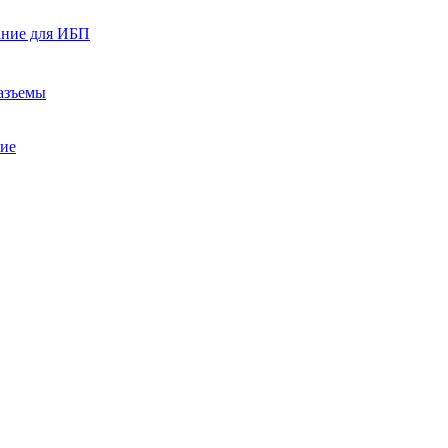
ание для ИБП
азъемы
ние