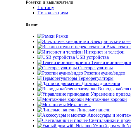
Розетки и выключатели
По типу
По коллекциям
По типу
Рамки
Электрические розе
Выключател
Интернет и телефон
USB устройства
Телевизионные роз
Светорегуляторы
Розетки аудио/видео
Терморегуляторы
Датчики движения
Выводы кабеля 
Управление привод
Монтажные коробки
Механизмы
Лицевые панели
Аксессуары и монта
Светильники и проч
Умный дом with Ne