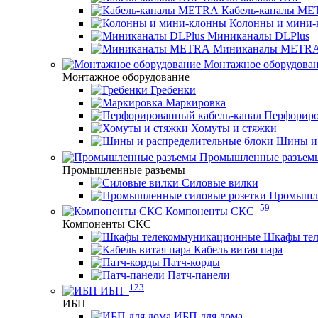
Кабель-каналы M
Колонны и мини-
Миниканалы DLPlus
Миниканалы METR
Монтажное оборудова
Монтажное оборудование
Гребенки
Маркировка
Перфориро
Хомуты и стяжки
Шины и 
Промышленные разъем
Промышленные разъемы
Силовые вилки
Промышле
59
Компоненты СКС
Компоненты СКС
Шкафы те
Кабель витая пара
Патч-корды
Патч-панели
123
ИБП
ИБП
ИБП для дома