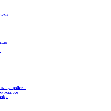
локи
кафы
1
ные устройства
ом корпусе
гофра