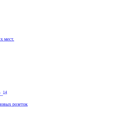
х мест.
14
т
овых розеток