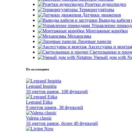
Розетки аудио/видео
Терморегуляторы
Датчики движения
Выводы кабеля 
Управление привод
Монтажные коробки
Механизмы
Лицевые панели
Аксессуары и монта
Светильники и проч
Умный дом with Ne
По коллекциям
Legrand Inspiria
10 цветов рамок, 108 функций
Legrand Etika
9 цветов рамок, 38 функций
Valena classic
16 цветов рамок, более 40 функций