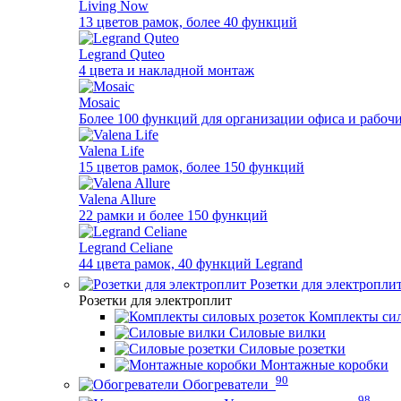
Living Now
13 цветов рамок, более 40 функций
Legrand Quteo
4 цвета и накладной монтаж
Mosaic
Более 100 функций для организации офиса и рабочи
Valena Life
15 цветов рамок, более 150 функций
Valena Allure
22 рамки и более 150 функций
Legrand Celiane
44 цвета рамок, 40 функций Legrand
Розетки для электропли
Розетки для электроплит
Комплекты сил
Силовые вилки
Силовые розетки
Монтажные коробки
90
Обогреватели
98