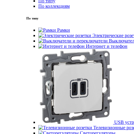
По типу
По коллекциям
По типу
Рамки
Электрические розе
Выключател
Интернет и телефон
USB устр
Телевизионные роз
Светорегуляторы