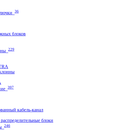
36
 лючки
жных блоков
229
нны
ETRA
клонны
A
397
ние
ванный кабель-канал
распределительные блоки
246
ы