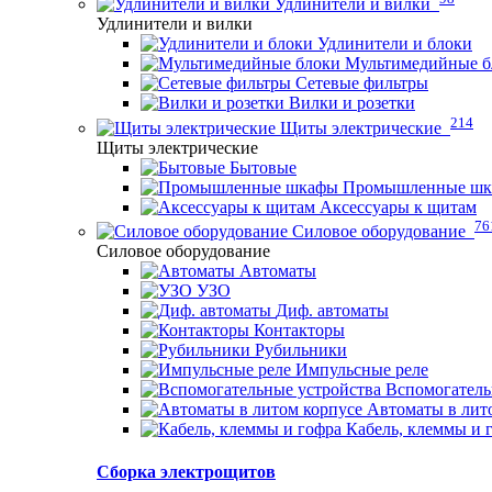
Удлинители и вилки
Удлинители и вилки
Удлинители и блоки
Мультимедийные б
Сетевые фильтры
Вилки и розетки
214
Щиты электрические
Щиты электрические
Бытовые
Промышленные ш
Аксессуары к щитам
76
Силовое оборудование
Силовое оборудование
Автоматы
УЗО
Диф. автоматы
Контакторы
Рубильники
Импульсные реле
Вспомогатель
Автоматы в лит
Кабель, клеммы и 
Сборка электрощитов