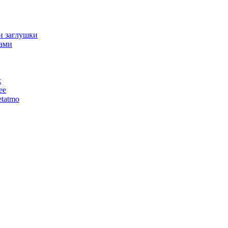
и заглушки
ами
ж
ее
tatmo