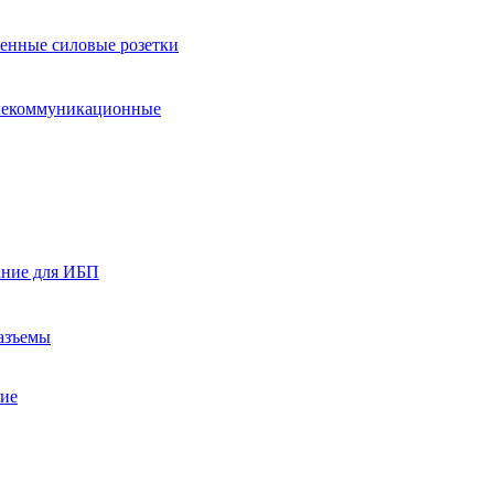
нные силовые розетки
лекоммуникационные
ание для ИБП
азъемы
ние